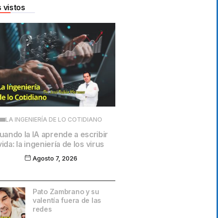
 vistos
LA INGENIERÍA DE LO COTIDIANO
uando la IA aprende a escribir
vida: la ingeniería de los virus
Agosto 7, 2026
Pato Zambrano y su
valentía fuera de las
redes