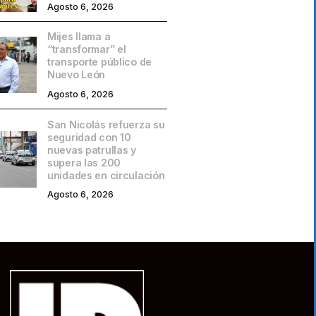
Agosto 6, 2026
Mijes llama a
“transformar” el
transporte público de
Nuevo León
Agosto 6, 2026
San Nicolás refuerza su
seguridad con 10
nuevas patrullas y
supera las 200
unidades en circulación
Agosto 6, 2026