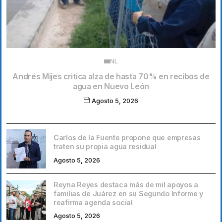
NL
Andrés Mijes critica alza de hasta 70% en recibos de
agua en Nuevo León
Agosto 5, 2026
Carlos de la Fuente propone que empresas
traten su propia agua residual
Agosto 5, 2026
Reyna Reyes destaca más de mil apoyos a
familias de Juárez en su Segundo Informe y
reafirma agenda social
Agosto 5, 2026