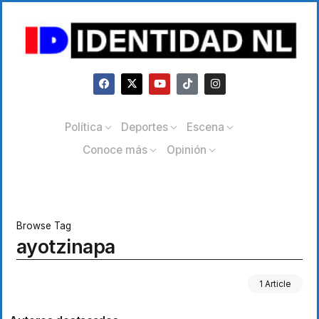
Política
Deportes
Escena
Conoce más
Opinión
Browse Tag
ayotzinapa
1 Article