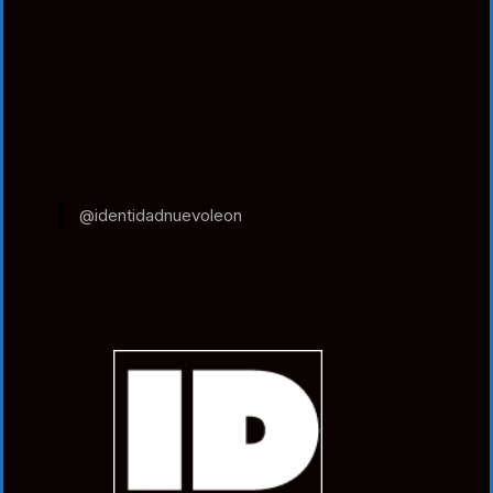
@identidadnuevoleon