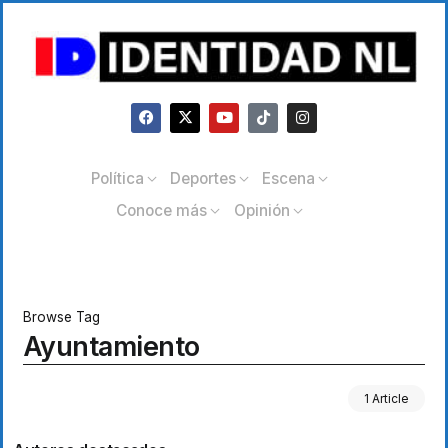
Política
Deportes
Escena
Conoce más
Opinión
Browse Tag
Ayuntamiento
1 Article