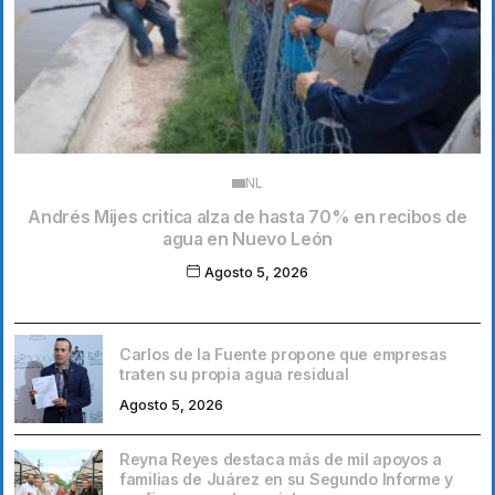
NL
Andrés Mijes critica alza de hasta 70% en recibos de
agua en Nuevo León
Agosto 5, 2026
Carlos de la Fuente propone que empresas
traten su propia agua residual
Agosto 5, 2026
Reyna Reyes destaca más de mil apoyos a
familias de Juárez en su Segundo Informe y