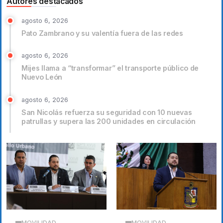
Autores destacados
agosto 6, 2026
Pato Zambrano y su valentía fuera de las redes
agosto 6, 2026
Mijes llama a “transformar” el transporte público de
Nuevo León
agosto 6, 2026
San Nicolás refuerza su seguridad con 10 nuevas
patrullas y supera las 200 unidades en circulación
MOVILIDAD
MOVILIDAD