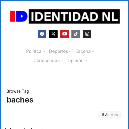
Política
Deportes
Escena
Conoce más
Opinión
Browse Tag
baches
5 Articles