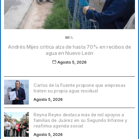
NL
Andrés Mijes critica alza de hasta 70% en recibos de
agua en Nuevo León
Agosto 5, 2026
Carlos de la Fuente propone que empresas
traten su propia agua residual
Agosto 5, 2026
Reyna Reyes destaca más de mil apoyos a
familias de Juárez en su Segundo Informe y
reafirma agenda social
Agosto 5, 2026