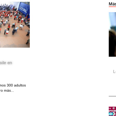
Más
aile en
L
nos 300 adultos
ro más...