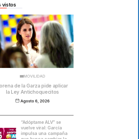
 vistos
MOVILIDAD
orena de la Garza pide aplicar
la Ley Antichoquecitos
Agosto 6, 2026
“Adóptame ALV” se
vuelve viral: García
impulsa una campaña
que busca cambiar la