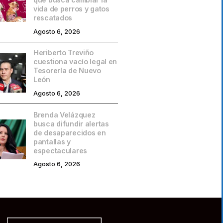
vida de perros y gatos
rescatados
Agosto 6, 2026
Heriberto Treviño
cuestiona vacío legal en
Tesorería de Nuevo
León
Agosto 6, 2026
Brenda Velázquez
busca difundir alertas
de desaparecidos en
pantallas y
espectaculares
Agosto 6, 2026