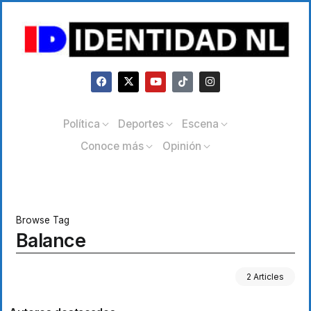
Política
Deportes
Escena
Conoce más
Opinión
Browse Tag
Balance
2 Articles