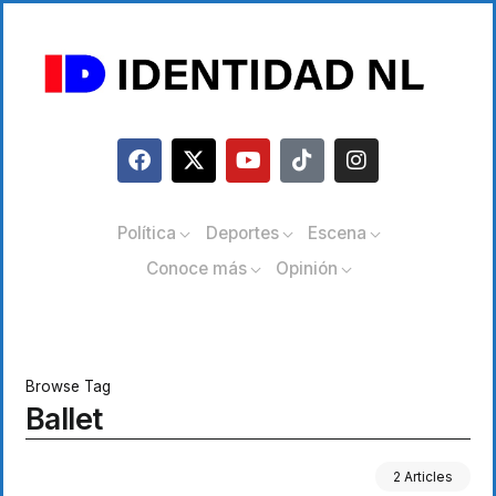
Política
Deportes
Escena
Conoce más
Opinión
Browse Tag
Ballet
2 Articles