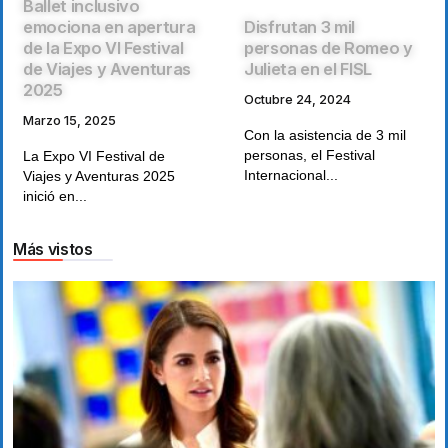
Ballet inclusivo
Disfrutan 3 mil
emociona en apertura
personas de Romeo y
de la Expo VI Festival
Julieta en el FISL
de Viajes y Aventuras
2025
Octubre 24, 2024
Marzo 15, 2025
Con la asistencia de 3 mil
personas, el Festival
La Expo VI Festival de
Internacional...
Viajes y Aventuras 2025
inició en...
Más vistos