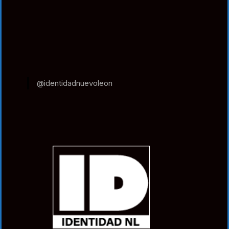
@identidadnuevoleon