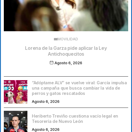
MOVILIDAD
Lorena de la Garza pide aplicar la Ley
Antichoquecitos
Agosto 6, 2026
“Adóptame ALV” se vuelve viral: García impulsa
una campaña que busca cambiar la vida de
perros y gatos rescatados
Agosto 6, 2026
Heriberto Treviño cuestiona vacío legal en
Tesorería de Nuevo León
Agosto 6, 2026