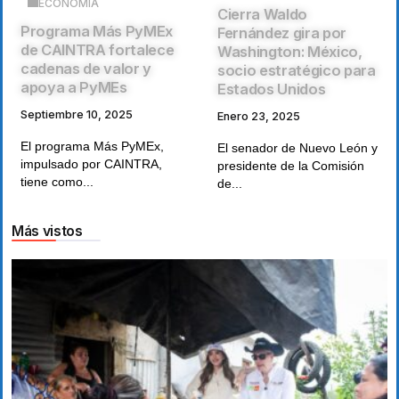
ECONOMÍA
Cierra Waldo
Programa Más PyMEx
Fernández gira por
de CAINTRA fortalece
Washington: México,
cadenas de valor y
socio estratégico para
apoya a PyMEs
Estados Unidos
Septiembre 10, 2025
Enero 23, 2025
El programa Más PyMEx,
El senador de Nuevo León y
impulsado por CAINTRA,
presidente de la Comisión
tiene como...
de...
Más vistos