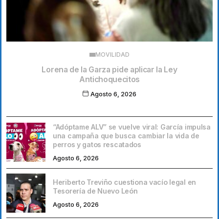
MOVILIDAD
Lorena de la Garza pide aplicar la Ley
Antichoquecitos
Agosto 6, 2026
“Adóptame ALV” se vuelve viral: García impulsa
una campaña que busca cambiar la vida de
perros y gatos rescatados
Agosto 6, 2026
Heriberto Treviño cuestiona vacío legal en
Tesorería de Nuevo León
Agosto 6, 2026