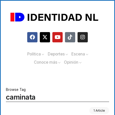
Política
Deportes
Escena
Conoce más
Opinión
Browse Tag
caminata
1 Article