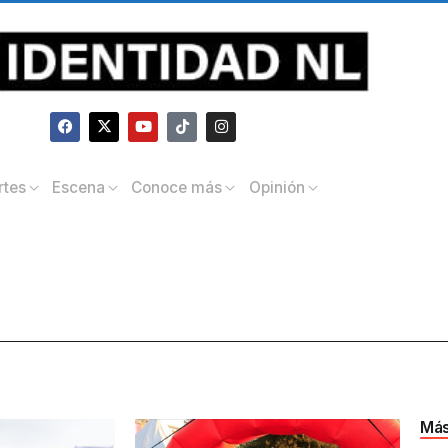
rtes
Escena
Conoce más
Opinión
Más