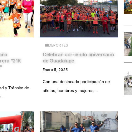
DEPORTES
ana
Celebran corriendo aniversario
rera “21K
de Guadalupe
“
Enero 5, 2025
Con una destacada participación de
ad y Tránsito de
atletas, hombres y mujeres,...
...