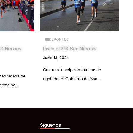
DEPORTES
00 Héroes
Listo el 21K San Nicolás
Junio 13, 2024
Con una inscripción totalmente
 madrugada de
agotada, el Gobierno de San...
osto se...
Síguenos