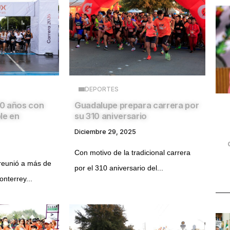
DEPORTES
0 años con
Guadalupe prepara carrera por
le en
su 310 aniversario
Diciembre 29, 2025
Con motivo de la tradicional carrera
eunió a más de
por el 310 aniversario del...
nterrey...