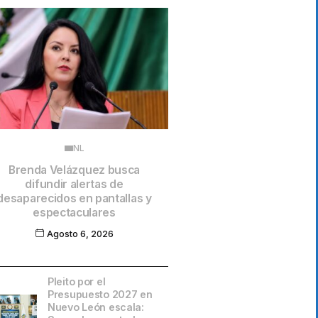
NL
Brenda Velázquez busca
difundir alertas de
desaparecidos en pantallas y
espectaculares
Agosto 6, 2026
Pleito por el
Presupuesto 2027 en
Nuevo León escala: