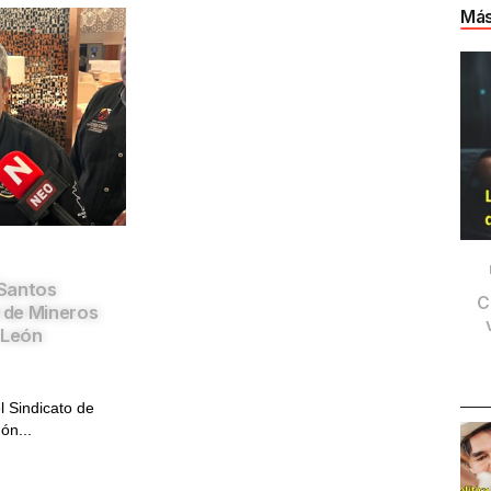
Más
Santos
C
l de Mineros
 León
l Sindicato de
n...