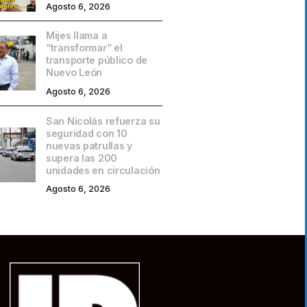
Agosto 6, 2026
Mijes llama a
“transformar” el
transporte público de
Nuevo León
Agosto 6, 2026
San Nicolás refuerza su
seguridad con 10
nuevas patrullas y
supera las 200
unidades en circulación
Agosto 6, 2026