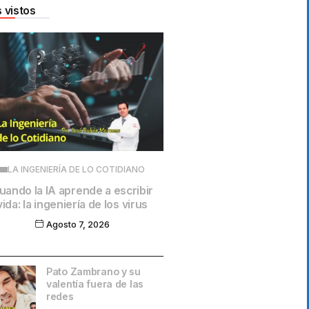
 vistos
LA INGENIERÍA DE LO COTIDIANO
uando la IA aprende a escribir
vida: la ingeniería de los virus
Agosto 7, 2026
Pato Zambrano y su
valentía fuera de las
redes