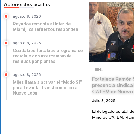
Autores destacados
agosto 8, 2026
Rayados remonta al Inter de
Miami, los refuerzos responden
agosto 8, 2026
Guadalupe fortalece programa de
reciclaje con intercambio de
residuos por plantas
NL
agosto 8, 2026
Fortalece Ramón 
Mijes llama a activar el “Modo Sí”
presencia sindica
para llevar la Transformación a
CATEM en Nuevo
Nuevo León
Julio 8, 2025
El delegado estatal de
Mineros CATEM, Ramó