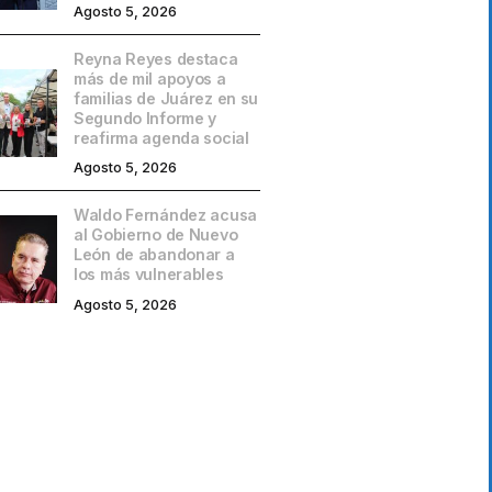
Agosto 5, 2026
Reyna Reyes destaca
más de mil apoyos a
familias de Juárez en su
Segundo Informe y
reafirma agenda social
Agosto 5, 2026
Waldo Fernández acusa
al Gobierno de Nuevo
León de abandonar a
los más vulnerables
Agosto 5, 2026