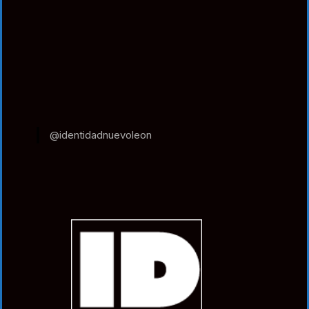
@identidadnuevoleon