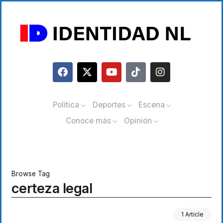
Política
Deportes
Escena
Conoce más
Opinión
Browse Tag
certeza legal
1 Article