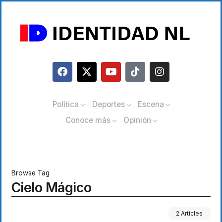
Política
Deportes
Escena
Conoce más
Opinión
Browse Tag
Cielo Mágico
2 Articles