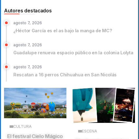
Autores destacados
agosto 7, 2026
¿Héctor García es el as bajo la manga de MC?
agosto 7, 2026
Guadalupe renueva espacio público en la colonia Lolyta
agosto 7, 2026
Rescatan a 16 perros Chihuahua en San Nicolás
CULTURA
ESCENA
El festival Cielo Mágico