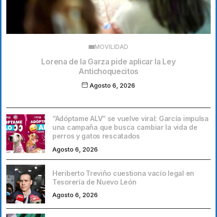
MOVILIDAD
Lorena de la Garza pide aplicar la Ley
Antichoquecitos
Agosto 6, 2026
“Adóptame ALV” se vuelve viral: García impulsa
una campaña que busca cambiar la vida de
perros y gatos rescatados
Agosto 6, 2026
Heriberto Treviño cuestiona vacío legal en
Tesorería de Nuevo León
Agosto 6, 2026