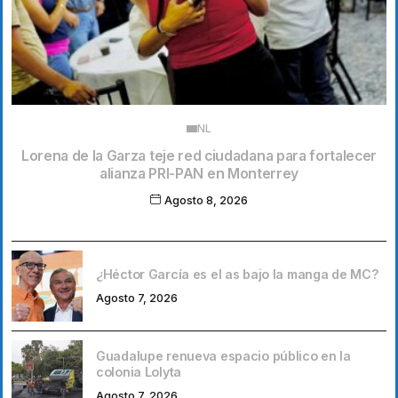
NL
Lorena de la Garza teje red ciudadana para fortalecer
alianza PRI-PAN en Monterrey
Agosto 8, 2026
¿Héctor García es el as bajo la manga de MC?
Agosto 7, 2026
Guadalupe renueva espacio público en la
colonia Lolyta
Agosto 7, 2026