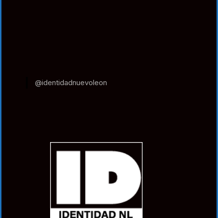
@identidadnuevoleon