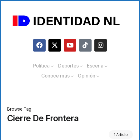
Política
Deportes
Escena
Conoce más
Opinión
Browse Tag
Cierre De Frontera
1 Article