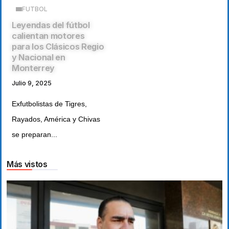
FUTBOL
Leyendas del fútbol
calientan motores
para los Clásicos Regio
y Nacional en
Monterrey
Julio 9, 2025
Exfutbolistas de Tigres,
Rayados, América y Chivas
se preparan...
Más vistos