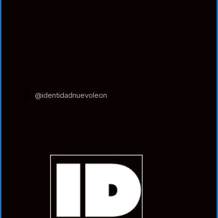
@identidadnuevoleon