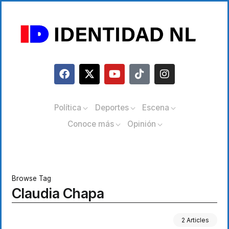
Política
Deportes
Escena
Conoce más
Opinión
Browse Tag
Claudia Chapa
2 Articles