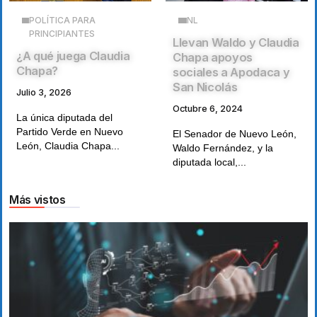
POLÍTICA PARA
NL
PRINCIPIANTES
Llevan Waldo y Claudia
¿A qué juega Claudia
Chapa apoyos
Chapa?
sociales a Apodaca y
San Nicolás
Julio 3, 2026
Octubre 6, 2024
La única diputada del
Partido Verde en Nuevo
El Senador de Nuevo León,
León, Claudia Chapa...
Waldo Fernández, y la
diputada local,...
Más vistos