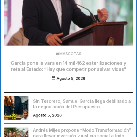
MASCOTAS
García pone la vara en 14 mil 462 esterilizaciones y
reta al Estado: “Hay que competir por salvar vidas”
Agosto 5, 2026
Sin Tesorero, Samuel García llega debilitado a
la negociación del Presupuesto
Agosto 5, 2026
Andrés Mijes propone “Modo Transformación”
para llevar inversión y justicia social a todo