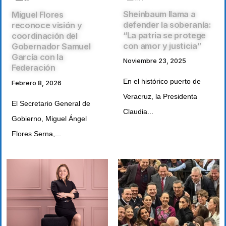
Sheinbaum llama a
Miguel Flores
defender la soberanía:
reconoce visión y
“La patria se protege
coordinación del
con amor y justicia”
Gobernador Samuel
García con la
Noviembre 23, 2025
Federación
En el histórico puerto de
Febrero 8, 2026
Veracruz, la Presidenta
El Secretario General de
Claudia...
Gobierno, Miguel Ángel
Flores Serna,...