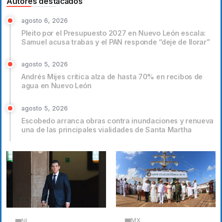
Autores destacados
agosto 6, 2026
Pleito por el Presupuesto 2027 en Nuevo León escala:
Samuel acusa trabas y el PAN responde “deje de llorar”
agosto 5, 2026
Andrés Mijes critica alza de hasta 70% en recibos de
agua en Nuevo León
agosto 5, 2026
Escobedo arranca obras contra inundaciones y renueva
una de las principales vialidades de Santa Martha
MX
NL