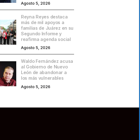
Agosto 5, 2026
Reyna Reyes destaca
más de mil apoyos a
familias de Juárez en su
Segundo Informe y
reafirma agenda social
Agosto 5, 2026
Waldo Fernández acusa
al Gobierno de Nuevo
León de abandonar a
los más vulnerables
Agosto 5, 2026