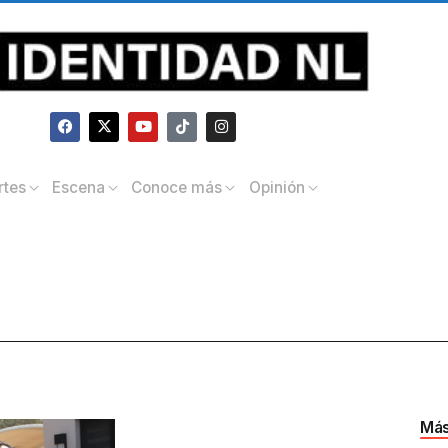
rtes
Escena
Conoce más
Opinión
Más