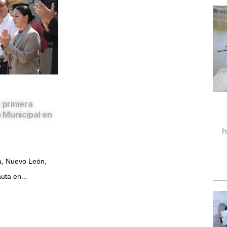
a primera
a Municipal en
h
a, Nuevo León,
uta en...