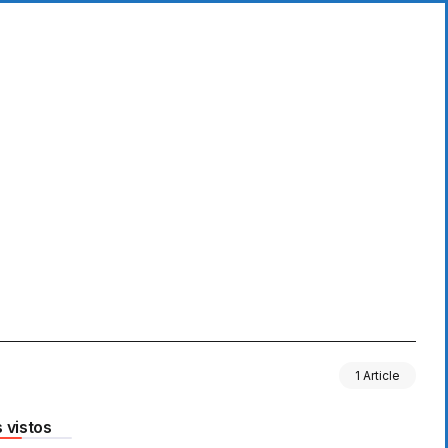
1 Article
 vistos