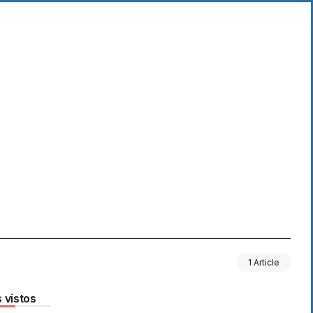
1 Article
 vistos