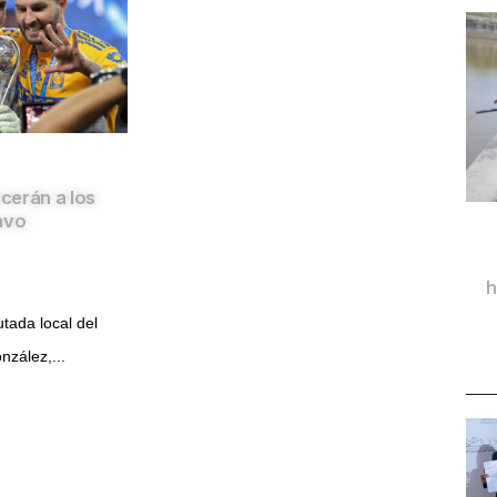
cerán a los
avo
h
tada local del
zález,...