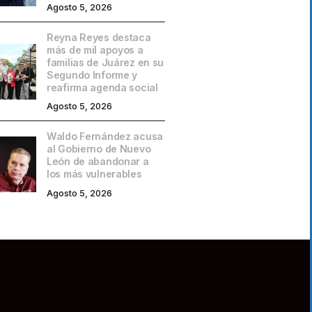
Agosto 5, 2026
Reyna Reyes destaca
más de mil apoyos a
familias de Juárez en su
Segundo Informe y
reafirma agenda social
Agosto 5, 2026
Waldo Fernández acusa
al Gobierno de Nuevo
León de abandonar a
los más vulnerables
Agosto 5, 2026