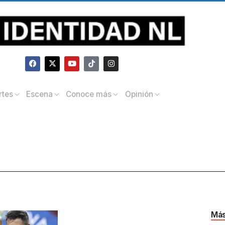
rtes
Escena
Conoce más
Opinión
Más