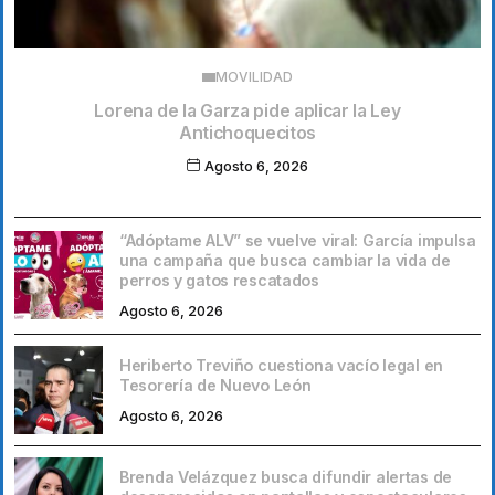
MOVILIDAD
Lorena de la Garza pide aplicar la Ley
Antichoquecitos
Agosto 6, 2026
“Adóptame ALV” se vuelve viral: García impulsa
una campaña que busca cambiar la vida de
perros y gatos rescatados
Agosto 6, 2026
Heriberto Treviño cuestiona vacío legal en
Tesorería de Nuevo León
Agosto 6, 2026
Brenda Velázquez busca difundir alertas de