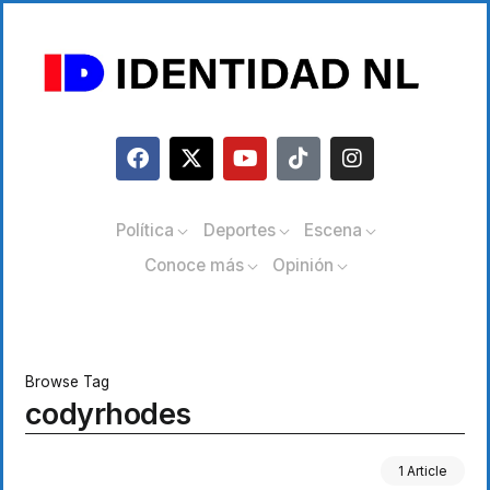
Política
Deportes
Escena
Conoce más
Opinión
Browse Tag
codyrhodes
1 Article