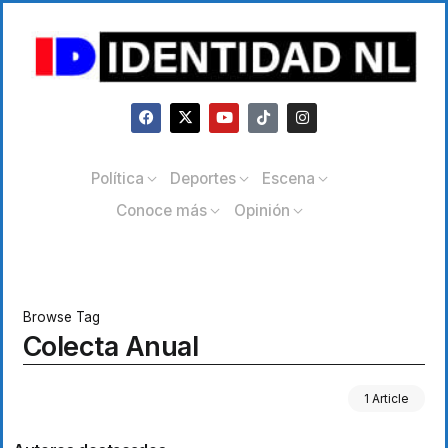
Política
Deportes
Escena
Conoce más
Opinión
Browse Tag
Colecta Anual
1 Article