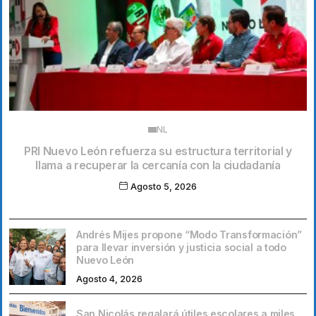
NL
PRI Nuevo León refuerza su estructura territorial y
llama a recuperar la cercanía con la ciudadanía
Agosto 5, 2026
Andrés Mijes propone “Modo Transformación”
para llevar inversión y justicia social a todo
Nuevo León
Agosto 4, 2026
San Nicolás regalará útiles escolares a miles