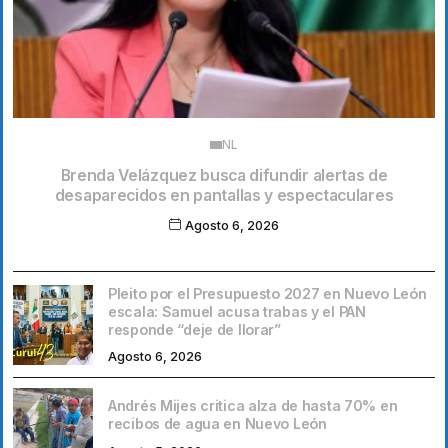
NL
Brenda Velázquez busca difundir alertas de
desaparecidos en pantallas y espectaculares
Agosto 6, 2026
Pleito por el Presupuesto 2027 en Nuevo León
escala: Samuel acusa trabas y el PAN
responde “deje de llorar”
Agosto 6, 2026
Andrés Mijes critica alza de hasta 70% en
recibos de agua en Nuevo León