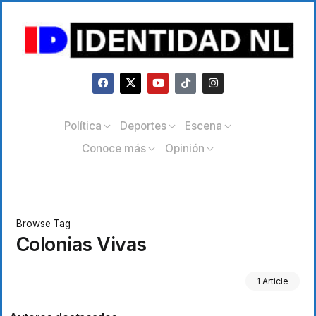
Política
Deportes
Escena
Conoce más
Opinión
Browse Tag
Colonias Vivas
1 Article