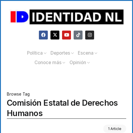
Política
Deportes
Escena
Conoce más
Opinión
Browse Tag
Comisión Estatal de Derechos
Humanos
1 Article