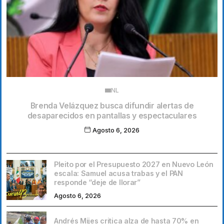
NL
Brenda Velázquez busca difundir alertas de
desaparecidos en pantallas y espectaculares
Agosto 6, 2026
Pleito por el Presupuesto 2027 en Nuevo León
escala: Samuel acusa trabas y el PAN
responde “deje de llorar”
Agosto 6, 2026
Andrés Mijes critica alza de hasta 70% en