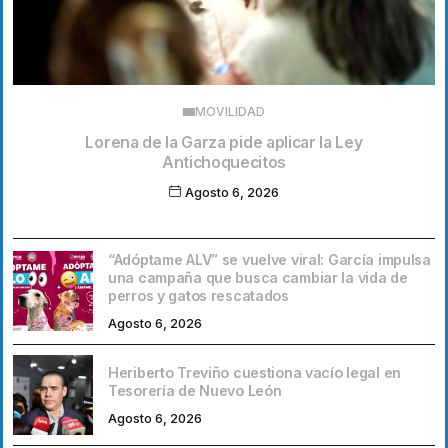
MOVILIDAD
Lorena de la Garza pide aplicar la Ley
Antichoquecitos
Agosto 6, 2026
“Adóptame ALV” se vuelve viral: García impulsa
una campaña que busca cambiar la vida de
perros y gatos rescatados
Agosto 6, 2026
Heriberto Treviño cuestiona vacío legal en
Tesorería de Nuevo León
Agosto 6, 2026