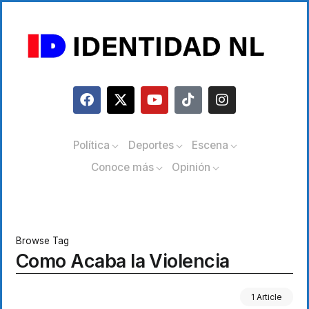
Política
Deportes
Escena
Conoce más
Opinión
Browse Tag
Como Acaba la Violencia
1 Article