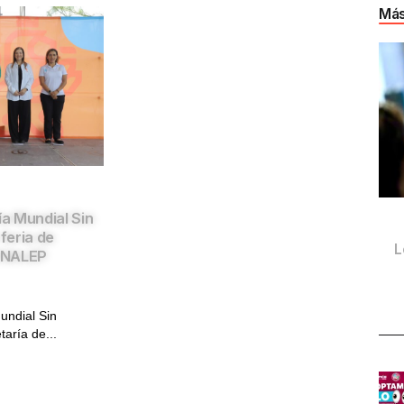
Más
a Mundial Sin
feria de
L
ONALEP
undial Sin
aría de...