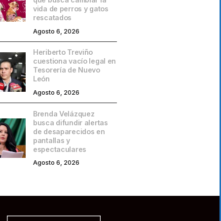
vida de perros y gatos
rescatados
Agosto 6, 2026
Heriberto Treviño
cuestiona vacío legal en
Tesorería de Nuevo
León
Agosto 6, 2026
Brenda Velázquez
busca difundir alertas
de desaparecidos en
pantallas y
espectaculares
Agosto 6, 2026