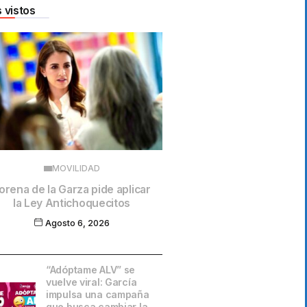
 vistos
MOVILIDAD
orena de la Garza pide aplicar
la Ley Antichoquecitos
Agosto 6, 2026
“Adóptame ALV” se
vuelve viral: García
impulsa una campaña
que busca cambiar la