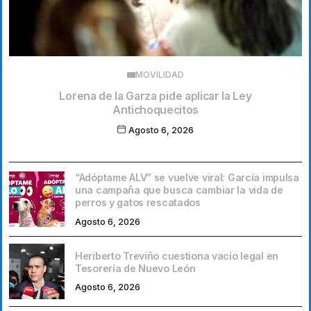
MOVILIDAD
Lorena de la Garza pide aplicar la Ley
Antichoquecitos
Agosto 6, 2026
“Adóptame ALV” se vuelve viral: García impulsa
una campaña que busca cambiar la vida de
perros y gatos rescatados
Agosto 6, 2026
Heriberto Treviño cuestiona vacío legal en
Tesorería de Nuevo León
Agosto 6, 2026