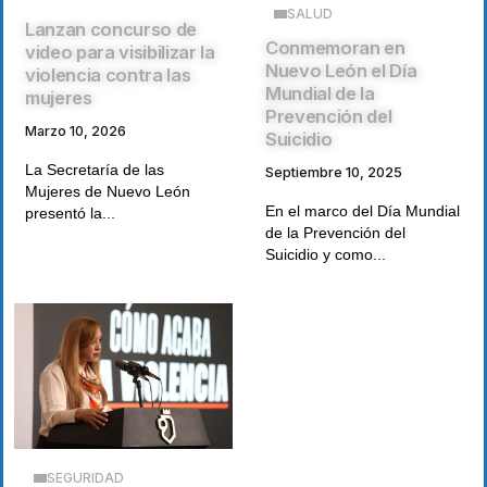
SALUD
Lanzan concurso de
Conmemoran en
video para visibilizar la
Nuevo León el Día
violencia contra las
Mundial de la
mujeres
Prevención del
Marzo 10, 2026
Suicidio
La Secretaría de las
Septiembre 10, 2025
Mujeres de Nuevo León
En el marco del Día Mundial
presentó la...
de la Prevención del
Suicidio y como...
SEGURIDAD