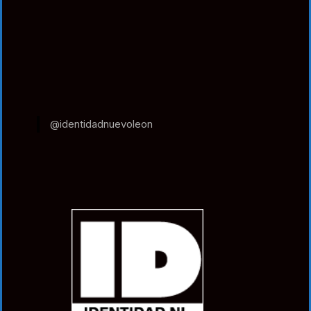
@identidadnuevoleon