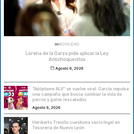
MOVILIDAD
Lorena de la Garza pide aplicar la Ley
Antichoquecitos
Agosto 6, 2026
“Adóptame ALV” se vuelve viral: García impulsa
una campaña que busca cambiar la vida de
perros y gatos rescatados
Agosto 6, 2026
Heriberto Treviño cuestiona vacío legal en
Tesorería de Nuevo León