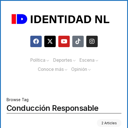
Política
Deportes
Escena
Conoce más
Opinión
Browse Tag
Conducción Responsable
2 Articles