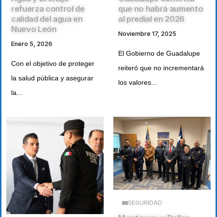
refuerza control de
que no habrá aumento
calidad del agua en
al predial en 2026
Nuevo León
Noviembre 17, 2025
Enero 5, 2026
El Gobierno de Guadalupe
Con el objetivo de proteger
reiteró que no incrementará
la salud pública y asegurar
los valores...
la...
SEGURIDAD