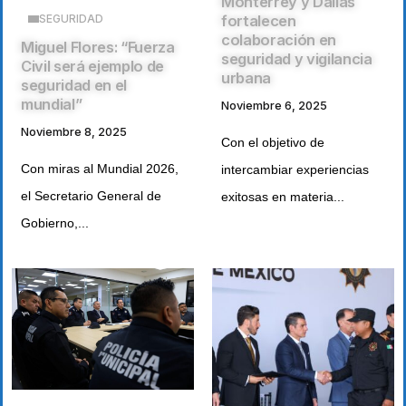
Monterrey y Dallas
fortalecen
SEGURIDAD
colaboración en
Miguel Flores: “Fuerza
seguridad y vigilancia
Civil será ejemplo de
urbana
seguridad en el
mundial”
Noviembre 6, 2025
Noviembre 8, 2025
Con el objetivo de
Con miras al Mundial 2026,
intercambiar experiencias
el Secretario General de
exitosas en materia...
Gobierno,...