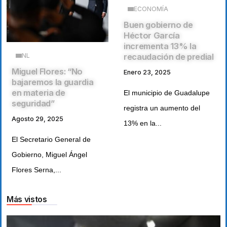
ECONOMÍA
Buen gobierno de
Héctor García
incrementa 13% la
recaudación de predial
NL
Miguel Flores: “No
Enero 23, 2025
bajaremos la guardia
en materia de
El municipio de Guadalupe
seguridad”
registra un aumento del
Agosto 29, 2025
13% en la...
El Secretario General de
Gobierno, Miguel Ángel
Flores Serna,...
Más vistos