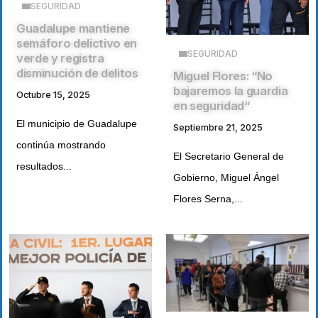
SEGURIDAD
Guadalupe mantiene
semáforo delictivo en
SEGURIDAD
verde y registra
disminución de delitos
Miguel Flores: “No
bajaremos la guardia
Octubre 15, 2025
en seguridad“
El municipio de Guadalupe
Septiembre 21, 2025
continúa mostrando
El Secretario General de
resultados...
Gobierno, Miguel Ángel
Flores Serna,...