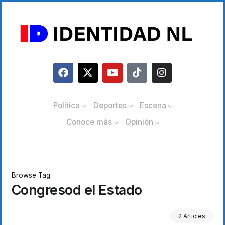
Política
Deportes
Escena
Conoce más
Opinión
Browse Tag
Congresod el Estado
2 Articles