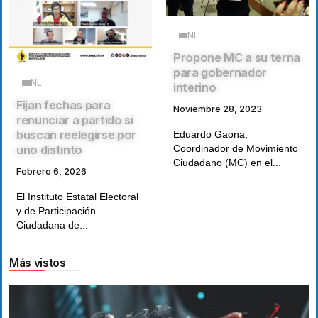
NL
Propone MC a su terna
para gobernador
NL
interino
Fijan fechas para
Noviembre 28, 2023
renunciar a partido si
buscan reelegirse por
Eduardo Gaona,
Coordinador de Movimiento
uno distinto
Ciudadano (MC) en el...
Febrero 6, 2026
El Instituto Estatal Electoral
y de Participación
Ciudadana de...
Más vistos