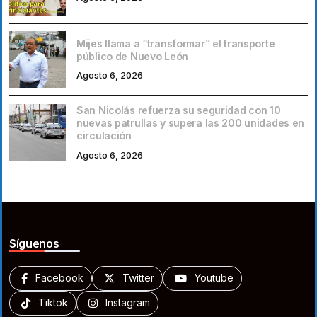
Mijes llama a “transformar” el transporte
público de Nuevo León
Agosto 6, 2026
San Nicolás refuerza su seguridad con 10
nuevas patrullas y supera las 200 unidades en
circulación
Agosto 6, 2026
Síguenos
Facebook
Twitter
Youtube
Tiktok
Instagram