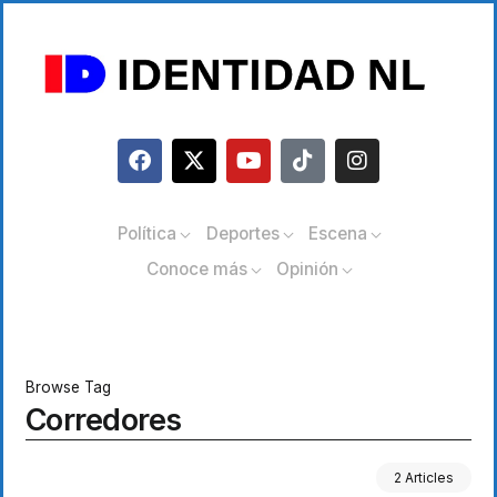
Política
Deportes
Escena
Conoce más
Opinión
Browse Tag
Corredores
2 Articles