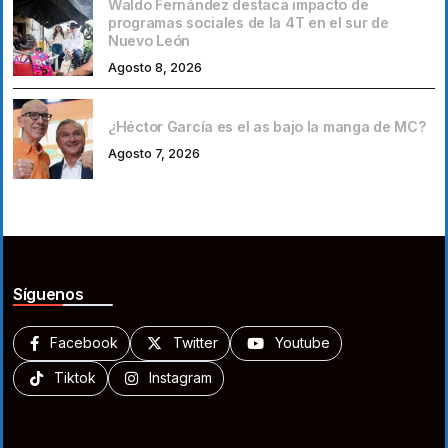
Waldo Fernández destaca impacto de
programas sociales de la 4T en el sur de
Nuevo León
Agosto 8, 2026
¿Héctor García es el as bajo la manga de MC?
Agosto 7, 2026
Síguenos
Facebook
Twitter
Youtube
Tiktok
Instagram