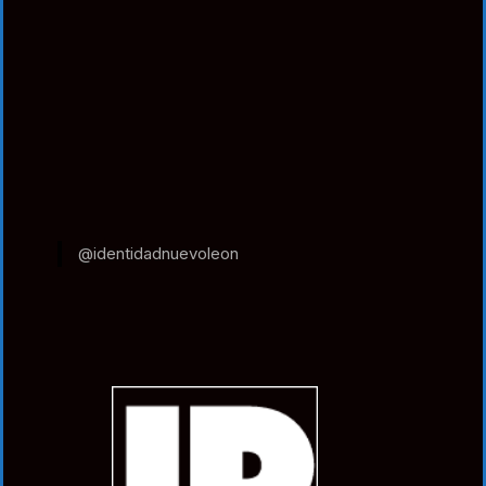
@identidadnuevoleon