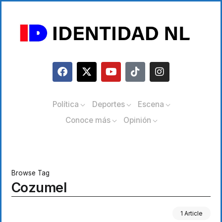
Política
Deportes
Escena
Conoce más
Opinión
Browse Tag
Cozumel
1 Article