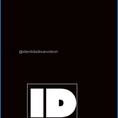
@identidadnuevoleon