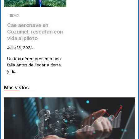
MX
Cae aeronave en
Cozumel, rescatan con
vida al piloto
Julio 13, 2024
Un taxi aéreo presentó una
falla antes de llegar a tierra
y la...
Más vistos