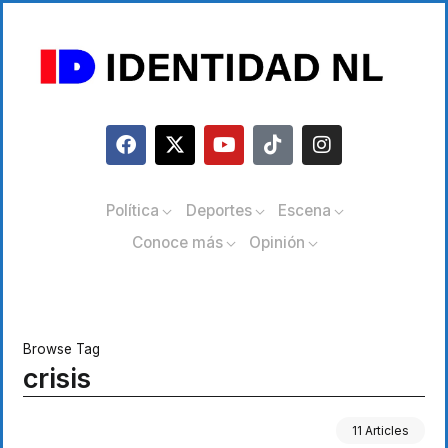
Política
Deportes
Escena
Conoce más
Opinión
Browse Tag
crisis
11 Articles