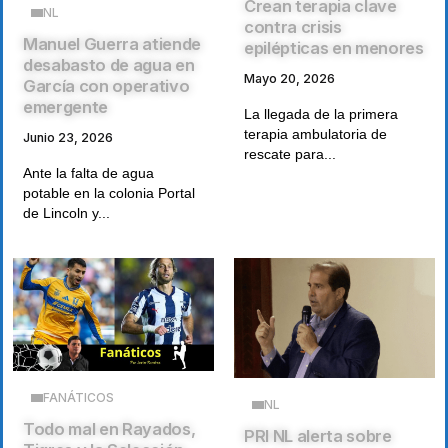
Crean terapia clave
NL
contra crisis
Manuel Guerra atiende
epilépticas en menores
desabasto de agua en
Mayo 20, 2026
García con operativo
emergente
La llegada de la primera
terapia ambulatoria de
Junio 23, 2026
rescate para...
Ante la falta de agua
potable en la colonia Portal
de Lincoln y...
FANÁTICOS
NL
Todo mal en Rayados,
PRI NL alerta sobre