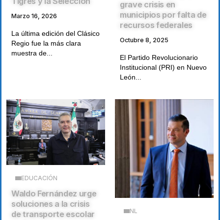
Tigres y la Selección
grave crisis en
municipios por falta de
Marzo 16, 2026
recursos federales
La última edición del Clásico
Octubre 8, 2025
Regio fue la más clara
muestra de...
El Partido Revolucionario
Institucional (PRI) en Nuevo
León...
EDUCACIÓN
Waldo Fernández urge
soluciones a la crisis
NL
de transporte escolar