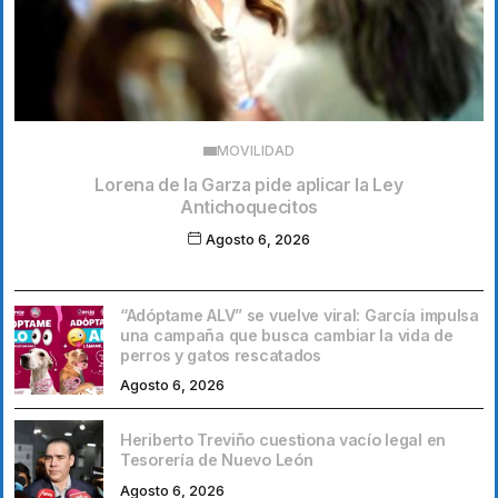
MOVILIDAD
Lorena de la Garza pide aplicar la Ley
Antichoquecitos
Agosto 6, 2026
“Adóptame ALV” se vuelve viral: García impulsa
una campaña que busca cambiar la vida de
perros y gatos rescatados
Agosto 6, 2026
Heriberto Treviño cuestiona vacío legal en
Tesorería de Nuevo León
Agosto 6, 2026