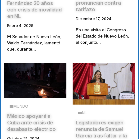
pronuncian contra
Fernández 20 años
tarifazo
con crisis de movilidad
en NL
Diciembre 17, 2024
Enero 4, 2025
En una visita al Congreso
del Estado de Nuevo León,
El Senador de Nuevo León,
el conjunto...
Waldo Fernández, lamentó
que, durante...
MUNDO
NL
México apoyará a
Legisladores exigen
Cuba ante crisis de
renuncia de Samuel
desabasto eléctrico
García tras faltar a la
Octubre 21, 2024