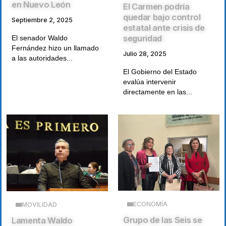
en Nuevo León
El Carmen podría
quedar bajo control
Septiembre 2, 2025
estatal ante crisis de
seguridad
El senador Waldo
Fernández hizo un llamado
Julio 28, 2025
a las autoridades...
El Gobierno del Estado
evalúa intervenir
directamente en las...
ECONOMÍA
MOVILIDAD
Grupo de las Seis se
Lamenta Waldo