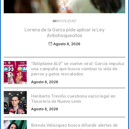
MOVILIDAD
Lorena de la Garza pide aplicar la Ley
Antichoquecitos
Agosto 6, 2026
“Adóptame ALV” se vuelve viral: García impulsa
una campaña que busca cambiar la vida de
perros y gatos rescatados
Agosto 6, 2026
Heriberto Treviño cuestiona vacío legal en
Tesorería de Nuevo León
Agosto 6, 2026
Brenda Velázquez busca difundir alertas de