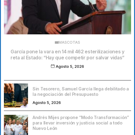
MASCOTAS
García pone la vara en 14 mil 462 esterilizaciones y
reta al Estado: “Hay que competir por salvar vidas”
Agosto 5, 2026
Sin Tesorero, Samuel García llega debilitado a
la negociación del Presupuesto
Agosto 5, 2026
Andrés Mijes propone “Modo Transformación”
para llevar inversión y justicia social a todo
Nuevo León