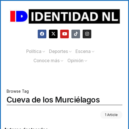
Política
Deportes
Escena
Conoce más
Opinión
Browse Tag
Cueva de los Murciélagos
1 Article