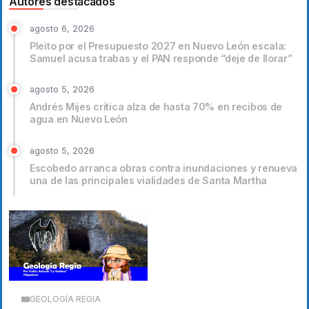
Autores destacados
agosto 6, 2026
Pleito por el Presupuesto 2027 en Nuevo León escala:
Samuel acusa trabas y el PAN responde “deje de llorar”
agosto 5, 2026
Andrés Mijes critica alza de hasta 70% en recibos de
agua en Nuevo León
agosto 5, 2026
Escobedo arranca obras contra inundaciones y renueva
una de las principales vialidades de Santa Martha
GEOLOGÍA REGIA