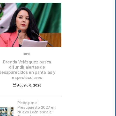
NL
Brenda Velázquez busca
difundir alertas de
desaparecidos en pantallas y
espectaculares
Agosto 6, 2026
Pleito por el
Presupuesto 2027 en
Nuevo León escala: