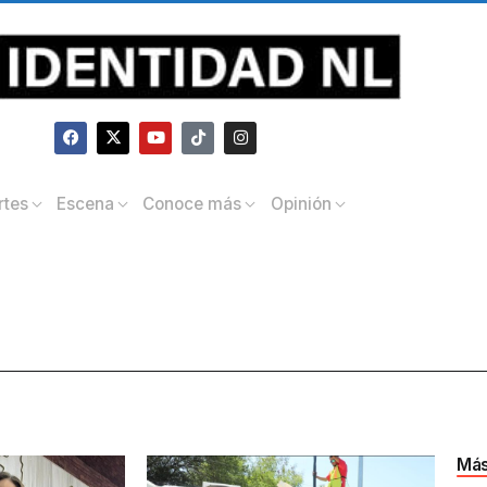
rtes
Escena
Conoce más
Opinión
Más