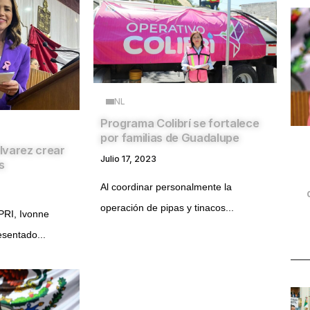
NL
Programa Colibrí se fortalece
por familias de Guadalupe
lvarez crear
Julio 17, 2023
s
Al coordinar personalmente la
operación de pipas y tinacos...
 PRI, Ivonne
esentado...