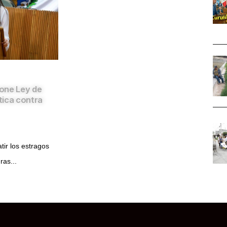
pone Ley de
tica contra
tir los estragos
ras...