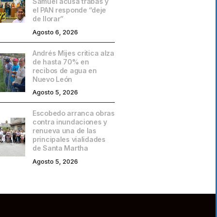
Samuel acusa trabas y
el PAN responde “deje
de llorar”
Agosto 6, 2026
Andrés Mijes critica alza
de hasta 70% en
recibos de agua en
Nuevo León
Agosto 5, 2026
Escobedo arranca obras
contra inundaciones y
renueva una de las
principales vialidades
de Santa Martha
Agosto 5, 2026