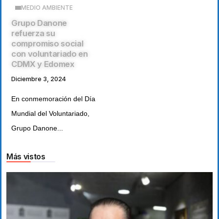
MEDIO AMBIENTE
Grupo Danone
refuerza su
compromiso social
con voluntariado en
CDMX y Edomex
Diciembre 3, 2024
En conmemoración del Día
Mundial del Voluntariado,
Grupo Danone...
Más vistos