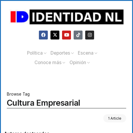
Política
Deportes
Escena
Conoce más
Opinión
Browse Tag
Cultura Empresarial
1 Article