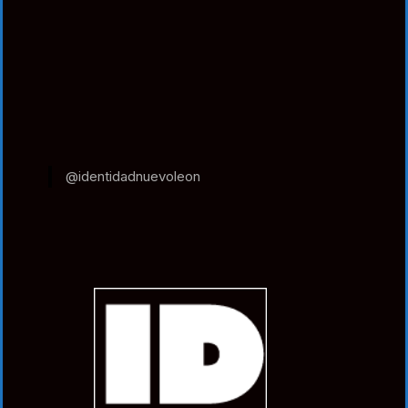
@identidadnuevoleon