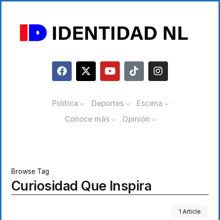
Política
Deportes
Escena
Conoce más
Opinión
Browse Tag
Curiosidad Que Inspira
1 Article