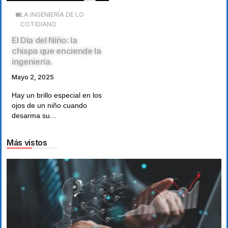
LA INGENIERÍA DE LO
COTIDIANO
El Día del Niño: la
chispa que enciende la
ingeniería.
Mayo 2, 2025
Hay un brillo especial en los
ojos de un niño cuando
desarma su...
Más vistos