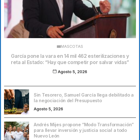
MASCOTAS
García pone la vara en 14 mil 462 esterilizaciones y
reta al Estado: “Hay que competir por salvar vidas”
Agosto 5, 2026
Sin Tesorero, Samuel García llega debilitado a
la negociación del Presupuesto
Agosto 5, 2026
Andrés Mijes propone “Modo Transformación”
para llevar inversión y justicia social a todo
Nuevo León