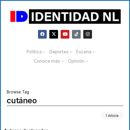
Política
Deportes
Escena
Conoce más
Opinión
Browse Tag
cutáneo
1 Article