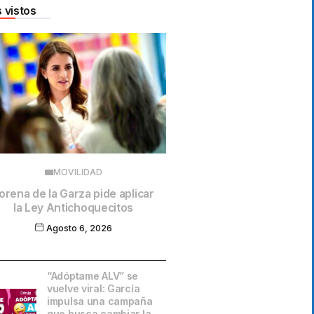
 vistos
MOVILIDAD
orena de la Garza pide aplicar
la Ley Antichoquecitos
Agosto 6, 2026
“Adóptame ALV” se
vuelve viral: García
impulsa una campaña
que busca cambiar la