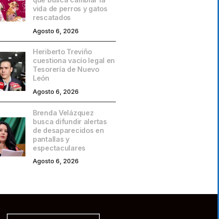
vida de perros y gatos
rescatados
Agosto 6, 2026
Heriberto Treviño
cuestiona vacío legal en
Tesorería de Nuevo
León
Agosto 6, 2026
Brenda Velázquez
busca difundir alertas
de desaparecidos en
pantallas y
espectaculares
Agosto 6, 2026