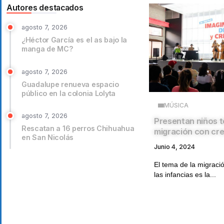
Autores destacados
agosto 7, 2026
¿Héctor García es el as bajo la
manga de MC?
agosto 7, 2026
Guadalupe renueva espacio
público en la colonia Lolyta
MÚSICA
agosto 7, 2026
Presentan niños 
Rescatan a 16 perros Chihuahua
migración con cre
en San Nicolás
Junio 4, 2024
El tema de la migraci
las infancias es la...