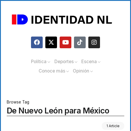
Política
Deportes
Escena
Conoce más
Opinión
Browse Tag
De Nuevo León para México
1 Article