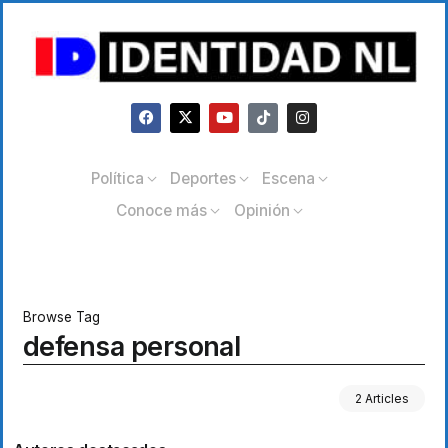
Política
Deportes
Escena
Conoce más
Opinión
Browse Tag
defensa personal
2 Articles