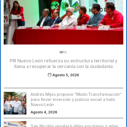
NL
PRI Nuevo León refuerza su estructura territorial y
llama a recuperar la cercanía con la ciudadanía
Agosto 5, 2026
Andrés Mijes propone “Modo Transformación”
para llevar inversión y justicia social a todo
Nuevo León
Agosto 4, 2026
San Nicolás regalará útiles escolares a miles