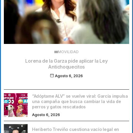
MOVILIDAD
Lorena de la Garza pide aplicar la Ley
Antichoquecitos
Agosto 6, 2026
“Adóptame ALV” se vuelve viral: García impulsa
una campaña que busca cambiar la vida de
perros y gatos rescatados
Agosto 6, 2026
Heriberto Treviño cuestiona vacío legal en