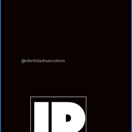
@identidadnuevoleon