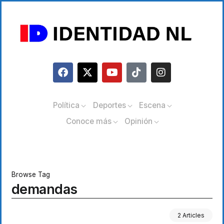
Política
Deportes
Escena
Conoce más
Opinión
Browse Tag
demandas
2 Articles