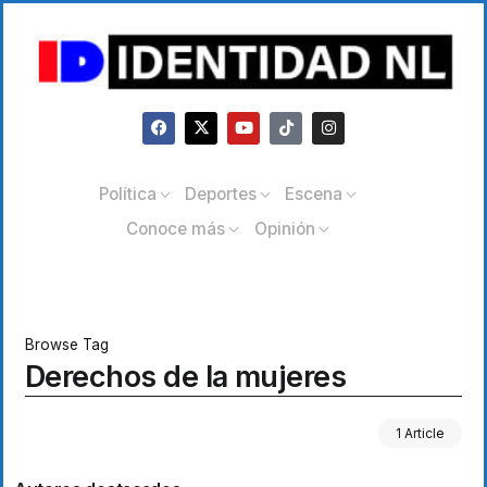
Política
Deportes
Escena
Conoce más
Opinión
Browse Tag
Derechos de la mujeres
1 Article