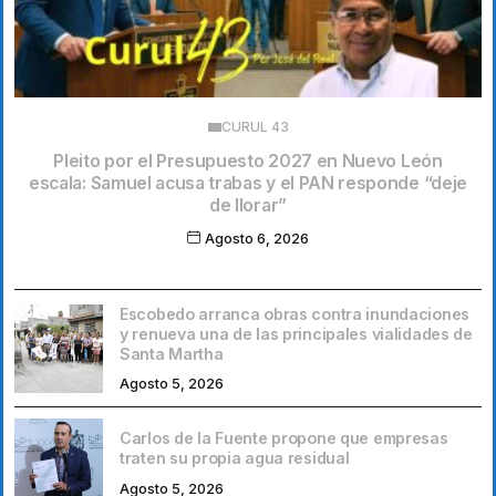
CURUL 43
Pleito por el Presupuesto 2027 en Nuevo León
escala: Samuel acusa trabas y el PAN responde “deje
de llorar”
Agosto 6, 2026
Escobedo arranca obras contra inundaciones
y renueva una de las principales vialidades de
Santa Martha
Agosto 5, 2026
Carlos de la Fuente propone que empresas
traten su propia agua residual
Agosto 5, 2026