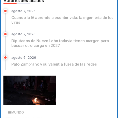
Autores destacados
agosto 7, 2026
Cuando la IA aprende a escribir vida: la ingeniería de los
virus
agosto 7, 2026
Diputados de Nuevo León todavía tienen margen para
buscar otro cargo en 2027
agosto 6, 2026
Pato Zambrano y su valentía fuera de las redes
MUNDO