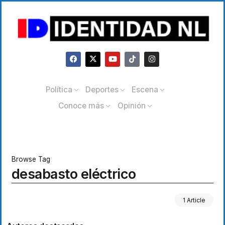
Política
Deportes
Escena
Conoce más
Opinión
Browse Tag
desabasto eléctrico
1 Article