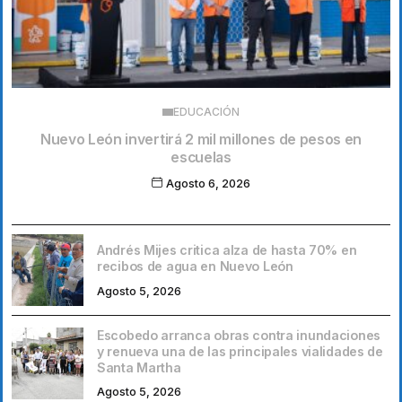
EDUCACIÓN
Nuevo León invertirá 2 mil millones de pesos en
escuelas
Agosto 6, 2026
Andrés Mijes critica alza de hasta 70% en
recibos de agua en Nuevo León
Agosto 5, 2026
Escobedo arranca obras contra inundaciones
y renueva una de las principales vialidades de
Santa Martha
Agosto 5, 2026