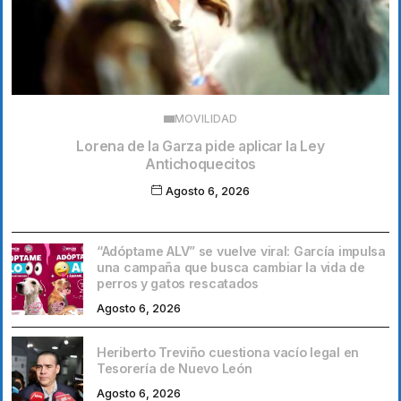
MOVILIDAD
Lorena de la Garza pide aplicar la Ley
Antichoquecitos
Agosto 6, 2026
“Adóptame ALV” se vuelve viral: García impulsa
una campaña que busca cambiar la vida de
perros y gatos rescatados
Agosto 6, 2026
Heriberto Treviño cuestiona vacío legal en
Tesorería de Nuevo León
Agosto 6, 2026