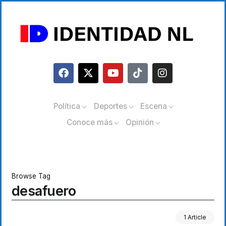
Política
Deportes
Escena
Conoce más
Opinión
Browse Tag
desafuero
1 Article