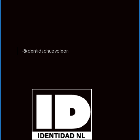
@identidadnuevoleon