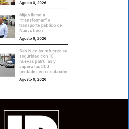
Agosto 6, 2026
Mijes llama a
“transformar” el
transporte público de
Nuevo León
Agosto 6, 2026
San Nicolás refuerza su
seguridad con 10
nuevas patrullas y
supera las 200
unidades en circulación
Agosto 6, 2026