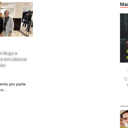
Más
 llega a
a encabezar
les
C
iento por parte
o...