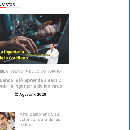
 vistos
LA INGENIERÍA DE LO COTIDIANO
uando la IA aprende a escribir
vida: la ingeniería de los virus
Agosto 7, 2026
Pato Zambrano y su
valentía fuera de las
redes