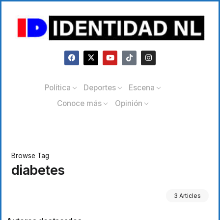
Política
Deportes
Escena
Conoce más
Opinión
Browse Tag
diabetes
3 Articles