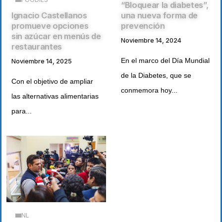
“Bloquear la diabetes”,
Ignacio Castellanos
una nueva forma de
promueve opciones
prevención
sin azúcar en menús de
Noviembre 14, 2024
restaurantes
En el marco del Día Mundial
Noviembre 14, 2025
de la Diabetes, que se
Con el objetivo de ampliar
conmemora hoy...
las alternativas alimentarias
para...
NL