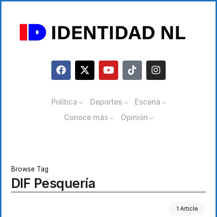
Política
Deportes
Escena
Conoce más
Opinión
Browse Tag
DIF Pesquería
1 Article