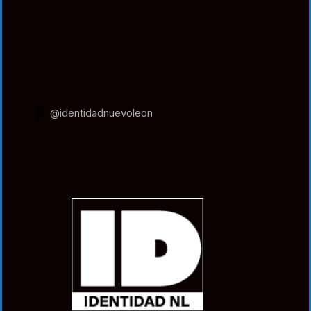
@identidadnuevoleon