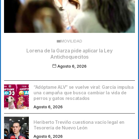
MOVILIDAD
Lorena de la Garza pide aplicar la Ley
Antichoquecitos
Agosto 6, 2026
“Adóptame ALV” se vuelve viral: García impulsa
una campaña que busca cambiar la vida de
perros y gatos rescatados
Agosto 6, 2026
Heriberto Treviño cuestiona vacío legal en
Tesorería de Nuevo León
Agosto 6, 2026